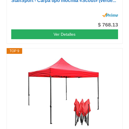
StanSport - Carpa tipo mochila «Scout» (verde...
$ 768.13
Ver Detalles
TOP 9