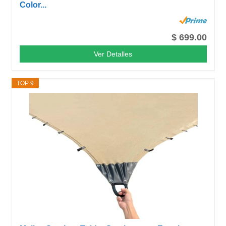
Color...
$ 699.00
Ver Detalles
TOP 9