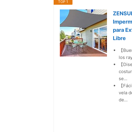
TOP 1
ZENSUK
Imperm
para Ex
Libre
【Buen
los ra
【Dise
costur
se...
【Fácil
vela d
de...