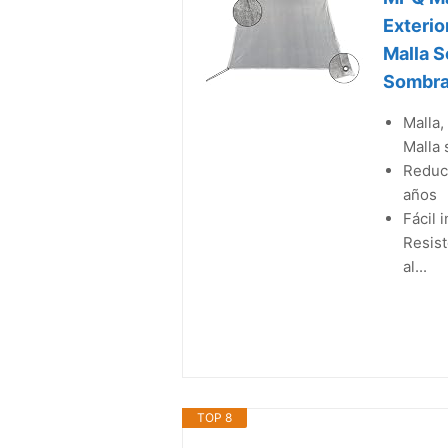
Exterio
Malla S
Sombra,
Malla,
Malla 
Reduce
años
Fácil 
Resist
al...
TOP 8