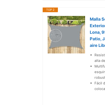
TOP 2
Malla S
Exterio
Lona, 9
Patio, 
aire Li
Resist
alta d
Multif
esqui
robust
Fácil 
coloca