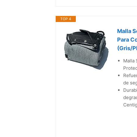
TOP 4
Malla S
Para C
(Gris/P
Malla
Protec
Refuer
de seg
Durabi
degrad
Centi