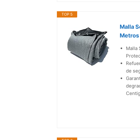
TOP 5
Malla S
Metros 
Malla
Protec
Refuer
de seg
Garant
degrad
Centi