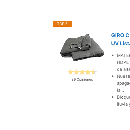
TOP 3
GIRO C
UV List
MATER
HDPE (
de alta
Nuestr
39 Opiniones
apagad
la...
Bloque
lluvia