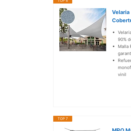
TOP 6
Velaria
Cobertu
Velar
90% d
Malla 
garant
Refuer
monof
vinil
TOP 7
MPQ Mal