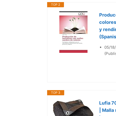
TOP 2
Producc
colores
y rendi
(Spanis
05/18/
(Publi
TOP 3
Lufia 7
| Malla