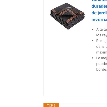
durader
de jard
inverna
Alta t
los ra
El mej
densid
máximo
La mej
puede 
borde.
TOP 6