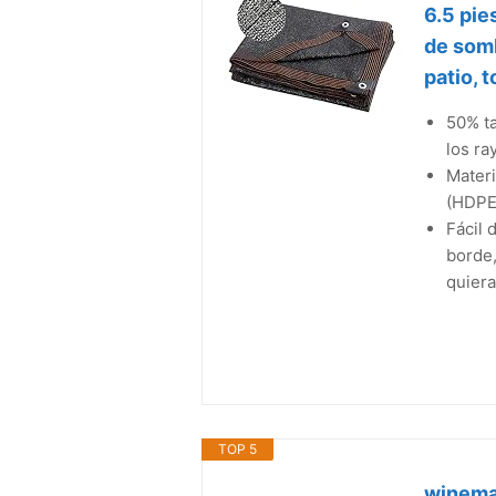
6.5 pie
de somb
patio, 
50% ta
los ra
Materi
(HDPE)
Fácil 
borde,
quiera
TOP 5
wineman