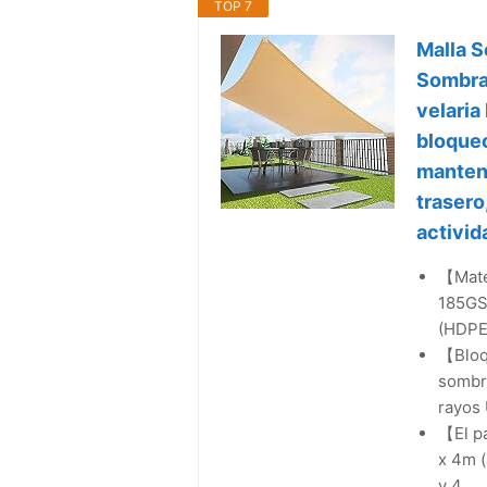
TOP 7
Malla S
Sombra
velaria
bloque
mantene
trasero,
activi
【Mate
185GSM
(HDPE)
【Bloq
sombre
rayos 
【El p
x 4m (
y 4...