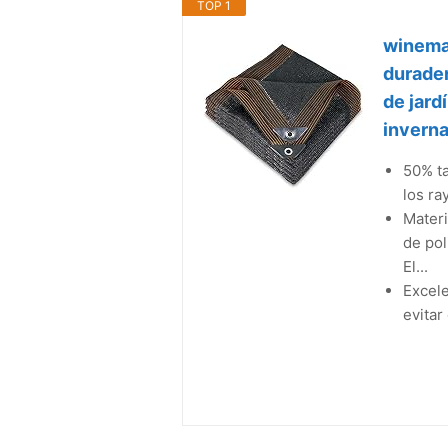
TOP 1
winema
durader
de jard
inverna
50% ta
los ra
Materi
de pol
El...
Excele
evitar