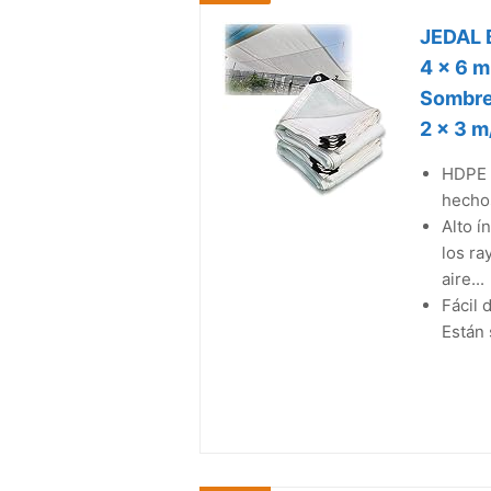
JEDAL B
4 x 6 m
Sombrea
2 x 3 m/
HDPE M
hechos
Alto í
los ra
aire...
Fácil 
Están 