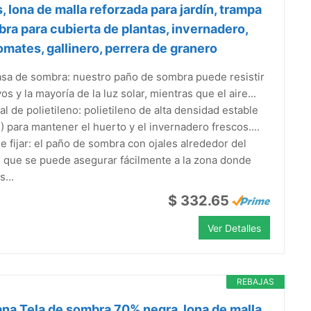
s, lona de malla reforzada para jardín, trampa
ra para cubierta de plantas, invernadero,
tomates, gallinero, perrera de granero
sa de sombra: nuestro paño de sombra puede resistir
yos y la mayoría de la luz solar, mientras que el aire...
al de polietileno: polietileno de alta densidad estable
 para mantener el huerto y el invernadero frescos....
de fijar: el paño de sombra con ojales alrededor del
 que se puede asegurar fácilmente a la zona donde
s...
$ 332.65
Ver Detalles
REBAJAS
a Tela de sombra 70% negra, lona de malla