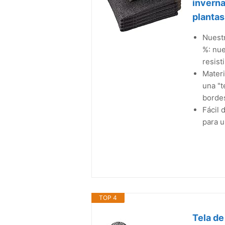
inverna
plantas
Nuestr
%: nue
resistir
Materi
una "t
bordes
Fácil 
para u
TOP 4
Tela de