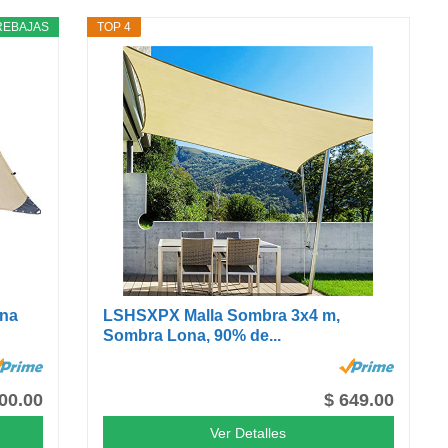
REBAJAS
TOP 4
ona
LSHSXPX Malla Sombra 3x4 m,
Sombra Lona, 90% de...
400.00
$ 649.00
Ver Detalles