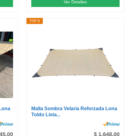
Ver Detalles
TOP 8
 Lona
Malla Sombra Velaria Reforzada Lona
Toldo Lista...
745.00
$ 1,648.00