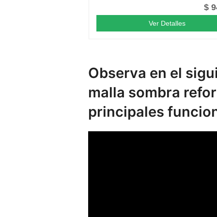
$ 9
Ver Detalles
Observa en el sigu
malla sombra refo
principales funcio