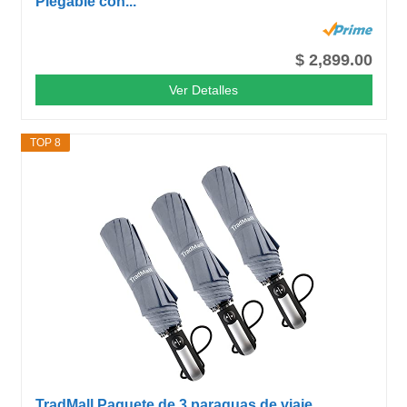
Plegable con...
$ 2,899.00
Ver Detalles
TOP 8
TradMall Paquete de 3 paraguas de viaje