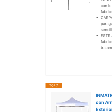
con lo
fabrica
CARPA
paragu
sencill
ESTRU
fabric
tratam
TOP 7
INMATM
con Arm
Exterio