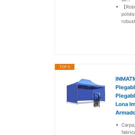
【Robus
poliés
robust
TOP 5
INMATM
Plegabl
Plegabl
Lona Im
Armad
Carpa,
fabric