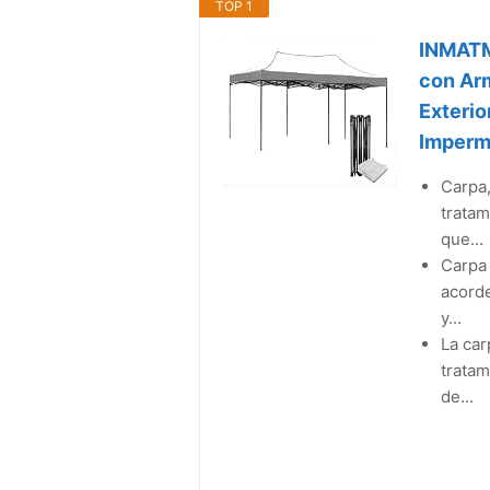
TOP 1
INMATM
con Arm
Exterio
Imperme
Carpa,
tratam
que...
Carpa 
acorde
y...
La car
tratam
de...