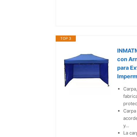
TOP 3
INMATM
con Arm
para Ex
Imperme
Carpa,
fabric
protec
Carpa 
acorde
y...
La car