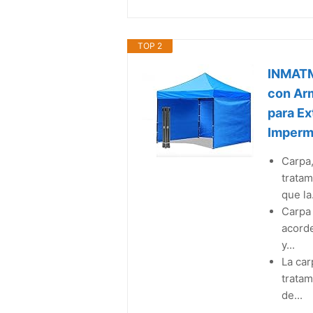
TOP 2
INMATM
con Arm
para Ex
Imperme
Carpa,
tratam
que la.
Carpa 
acorde
y...
La car
tratam
de...