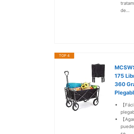
tratam
de...
TOP 4
MCSWSE
175 Lib
360 Gra
Plegabl
【Fácil
plegab
【Agar
puede 
se...