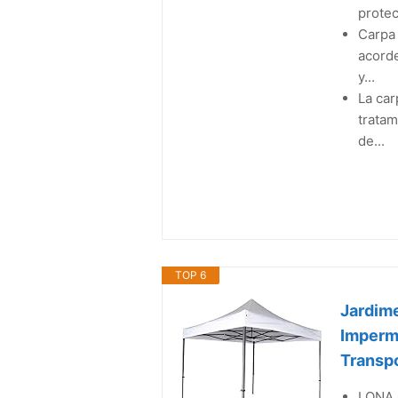
protec
Carpa 
acorde
y...
La car
tratam
de...
TOP 6
Jardim
Imperme
Transpo
LONA 