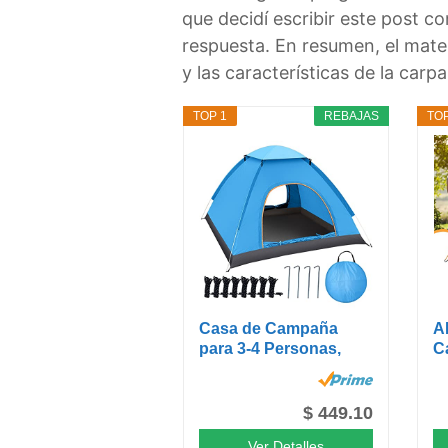
que decidí escribir este post 
respuesta. En resumen, el mater
y las características de la carpa
TOP 1
REBAJAS
TOP
Casa de Campaña
A
para 3-4 Personas,
C
Tienda de...
T
$ 449.10
Ver Detalles