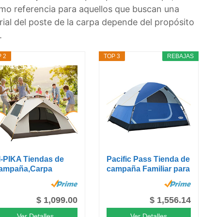
como referencia para aquellos que buscan una
ial del poste de la carpa depende del propósito
.
 2
TOP 3
REBAJAS
I-PIKA Tiendas de
Pacific Pass Tienda de
ampaña,Carpa
campaña Familiar para
otalmente...
6...
$ 1,099.00
$ 1,556.14
Ver Detalles
Ver Detalles