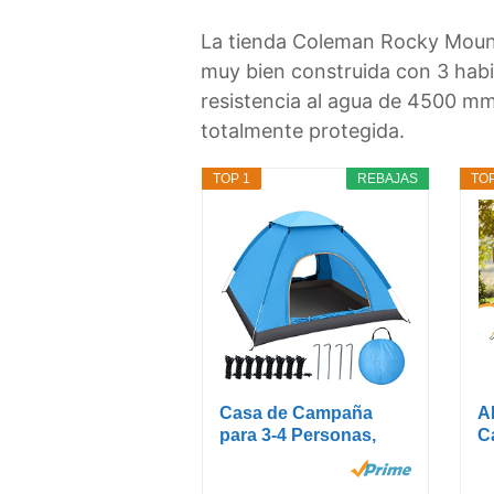
La tienda Coleman Rocky Mount
muy bien construida con 3 hab
resistencia al agua de 4500 mm
totalmente protegida.
TOP 1
REBAJAS
TOP
Casa de Campaña
A
para 3-4 Personas,
C
Tienda de...
T