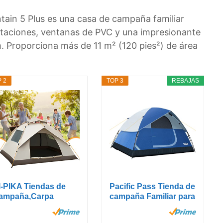
ain 5 Plus es una casa de campaña familiar
itaciones, ventanas de PVC y una impresionante
. Proporciona más de 11 m² (120 pies²) de área
 2
TOP 3
REBAJAS
I-PIKA Tiendas de
Pacific Pass Tienda de
ampaña,Carpa
campaña Familiar para
otalmente...
6...